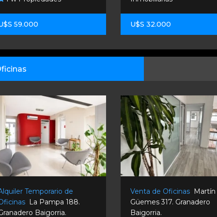
U$S 59.000
U$S 32.000
ficinas
Alquiler Temporario de
Venta de Oficinas
Martín
Oficinas
La Pampa 188.
Güemes 317. Granadero
Granadero Baigorria.
Baigorria.