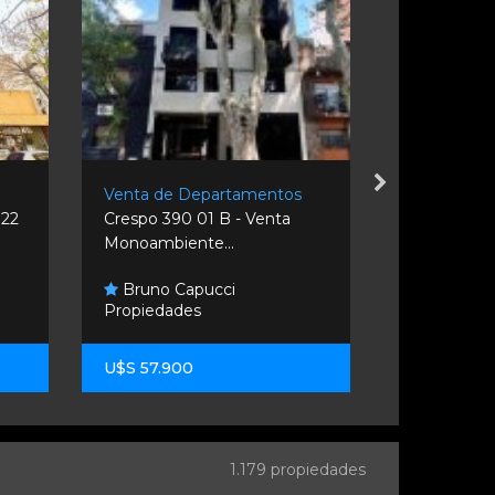
s
Venta de Departamentos
Venta de D
322
Crespo 390 01 B - Venta
1 dormitori
Monoambiente...
540. Rosario
Bruno Capucci
Propiedades
Fw Propi
U$S 57.900
U$S 89.00
1.179 propiedades