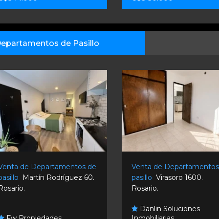
epartamentos de Pasillo
Venta de Departamentos de
Venta de Departamentos
pasillo
Martín Rodríguez 60.
pasillo
Virasoro 1600.
Rosario.
Rosario.
Danlin Soluciones
Fw Propiedades
Inmobiliarias