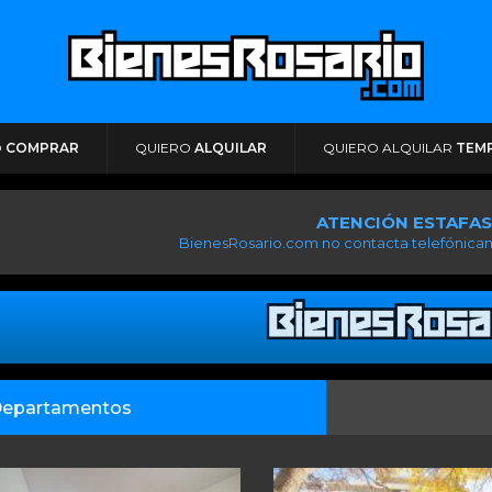
O
COMPRAR
QUIERO
ALQUILAR
QUIERO ALQUILAR
TEM
ATENCIÓN ESTAFAS
BienesRosario.com no contacta telefónicam
epartamentos