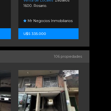
Venta de Locales
Zeballos
Alquiler de
1600. Rosario.
Corrientes 7
Mr Negocios Inmobiliarios
Estudio 
U$S 335.000
$ 300.000
106 propiedades