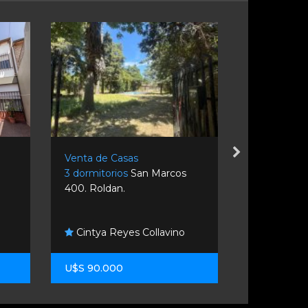
Venta de Casas
Venta de C
3 dormitorios
San Marcos
2 dormitori
400. Roldan.
Moreau De J
M Groism
Cintya Reyes Collavino
Inmobiliario
U$S 90.000
U$S 120.0