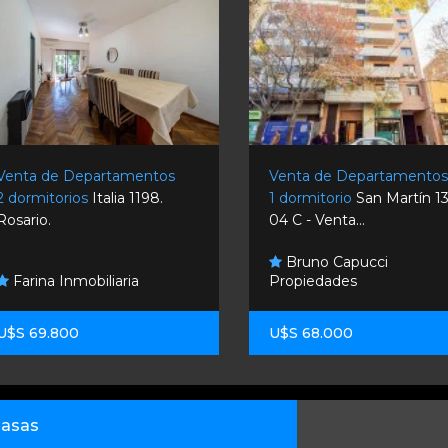
Venta de Departamentos
Venta de Departamento
2 dormitorios
Italia 1198.
1 dormitorio
San Martín 1
Rosario.
04 C - Venta...
Bruno Capucci
Farina Inmobiliaria
Propiedades
U$S 69.800
U$S 68.000
asas