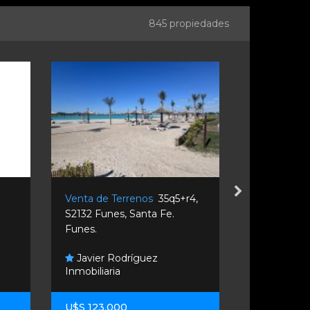
845 propiedades
Venta de Terrenos
35q5+r4,
Venta de T
S2132 Funes, Santa Fe.
El Edén Y La
Funes.
Ricardone.
Javier Rodríguez
Inmobiliaria
Curbela I
U$S 123.000
U$S 17.500