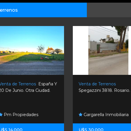
errenos
Venta de Terrenos
España Y
Venta de Terrenos
20 De Junio. Otra Ciudad.
Spegazzini 3818. Rosario.
Pm Propiedades
Gargarella Inmobiliaria
U$S 14.000
U$S 30.000