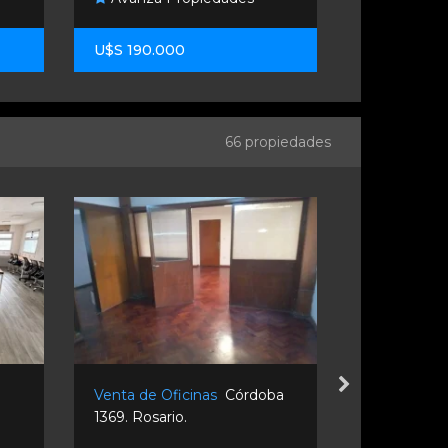
U$S 190.000
U$S 250.0
66 propiedades
Venta de Oficinas
Córdoba
Venta de O
1369. Rosario.
1268. Rosari