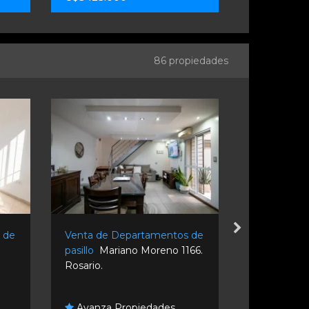
86 propiedades
 de
Venta de Departamentos de
Venta de D
pasillo
Mariano Moreno 1166.
pasillo
Puey
Rosario.
Rosario.
Danlin So
Avanza Propiedades
Inmobiliaria