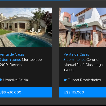
Venta de Casas
Venta de Casas
3 dormitorios
Montevideo
3 dormitorios
Coronel
3400. Rosario.
Manuel José Olascoaga
1300....
Urbánika Oficial
Dunod Propiedades
U$S 430.000
U$S 115.000