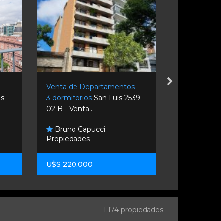
s
Venta de Departamentos
Venta de D
es
3 dormitorios
San Luis 2539
1 dormitori
02 B - Venta...
Rosario.
Bruno Capucci
Ursula El
Propiedades
Inmobiliario
U$S 220.000
U$S 61.000
1.174 propiedades