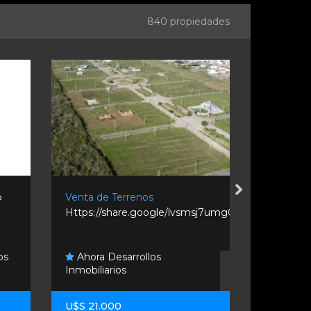
840 propiedades
o
Venta de Terrenos
Venta de T
.
Https://share.google/lvsmsj7umg0bk65z...
Esther Wc7
os
Ahora Desarrollos
Ahora Des
Inmobiliarios
Inmobiliario
U$S 21.000
U$S 25.00