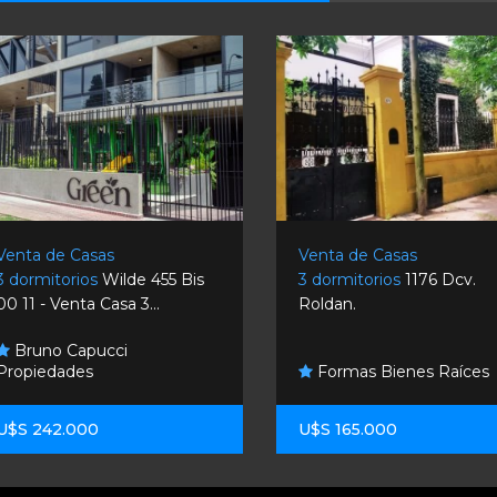
Venta de Casas
Venta de Casas
3 dormitorios
Wilde 455 Bis
3 dormitorios
1176 Dcv.
00 11 - Venta Casa 3...
Roldan.
Bruno Capucci
Propiedades
Formas Bienes Raíces
U$S 242.000
U$S 165.000