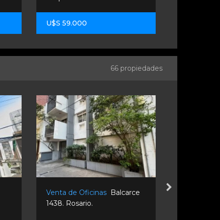
U$S 59.000
U$S 190.0
66 propiedades
Venta de Oficinas
Balcarce
Venta de O
1438. Rosario.
Rosario.