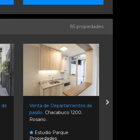
85 propiedades
 de
Venta de Departamentos de
Venta de D
pasillo
Chacabuco 1200.
pasillo
Mari
Rosario.
Rosario.
Estudio Parque
Propiedades
Avanza P