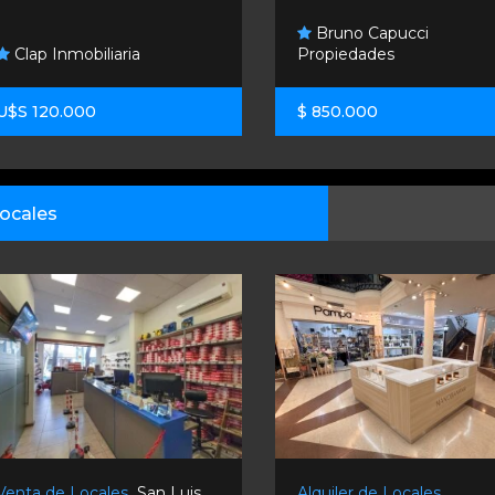
Bruno Capucci
Clap Inmobiliaria
Propiedades
U$S 120.000
$ 850.000
ocales
Venta de Locales
San Luis
Alquiler de Locales