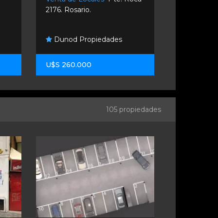
2176. Rosario.
2900. Rosar
Dunod Propiedades
Remax Co
U$S 260.000
U$S 55.00
105 propiedades