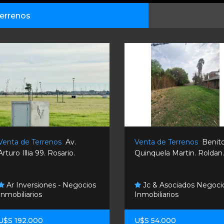
errenos
Venta de Terrenos
Av.
Venta de Terrenos
Benit
Arturo Illia 99. Rosario.
Quinquela Martin. Roldan
Ar Inversiones - Negocios
Jc & Asociados Negoci
Inmobiliarios
Inmobiliarios
U$S 192.000
U$S 54.000