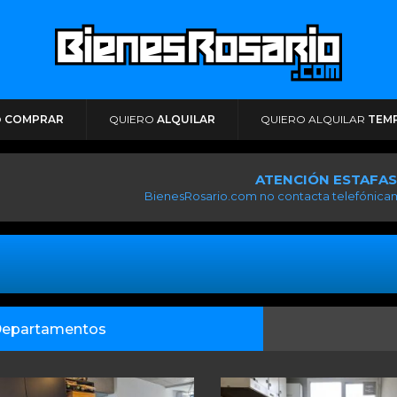
O
COMPRAR
QUIERO
ALQUILAR
QUIERO ALQUILAR
TEM
ATENCIÓN ESTAFAS
BienesRosario.com no contacta telefónicam
epartamentos