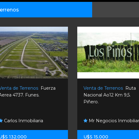
errenos
Venta de Terrenos
Fuerza
Venta de Terrenos
Ruta
Aerea 4737. Funes.
Nacional Ao12 Km 9,5.
Piñero.
Carlos Inmobiliaria
Mr Negocios Inmobiliar
U$S 132.000
U$S 15.000