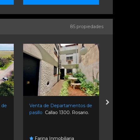
85 propiedades
 de
Venta de Departamentos de
Venta de D
pasillo
Callao 1300. Rosario.
pasillo
Ituz
Rosario.
C.i Patric
Farina Inmobiliaria
N°1109