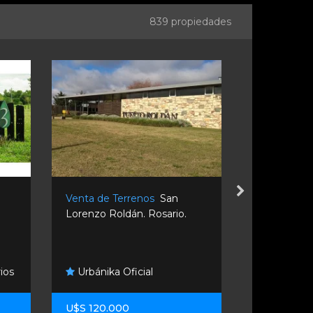
839 propiedades
Venta de Terrenos
San
Venta de T
Lorenzo Roldán. Rosario.
General San
862c+97....
Esteban 
ios
Urbánika Oficial
Propiedade
U$S 120.000
U$S 16.500