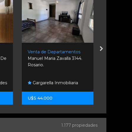
s
Venta de Departamentos
Venta de D
 De
Manuel Maria Zavalla 3144.
Dorrego 140
Rosario.
ades
Gargarella Inmobiliaria
Gargarell
U$S 44.000
U$S 80.85
1.177 propiedades