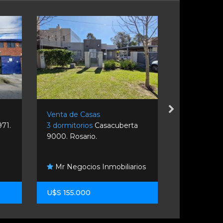
Venta de Casas
Venta de C
71.
3 dormitorios
Casacuberta
3 dormitori
9000. Rosario.
Paso 1100. 
M Groism
Mr Negocios Inmobiliarios
Inmobiliario
U$S 155.000
U$S 140.0