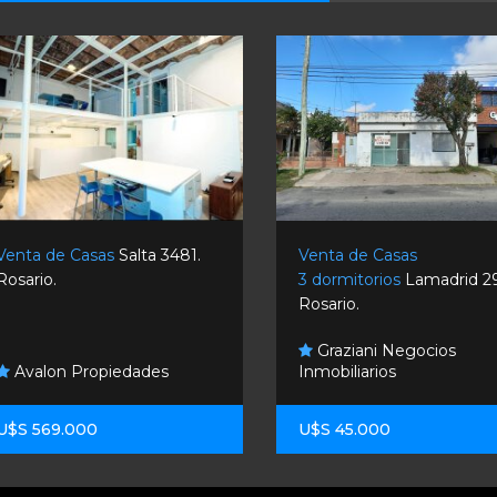
Venta de Casas
Salta 3481.
Venta de Casas
Rosario.
3 dormitorios
Lamadrid 29
Rosario.
Graziani Negocios
Avalon Propiedades
Inmobiliarios
U$S 569.000
U$S 45.000