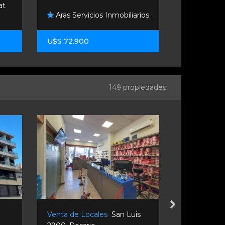
at
Aras Servicios Inmobiliarios
Carcas & S
U$S 72.900
$ 850.000
149 propiedades
Venta de Locales
San Luis
Alquiler de