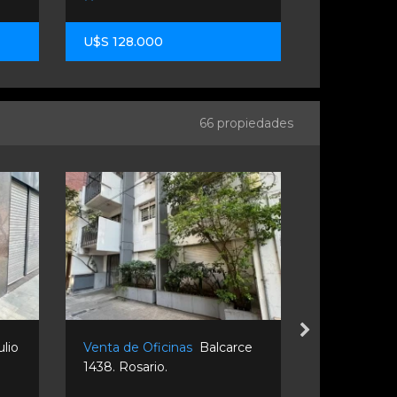
U$S 128.000
U$S 45.00
66 propiedades
ulio
Venta de Oficinas
Balcarce
Alquiler de
1438. Rosario.
Martín 1282