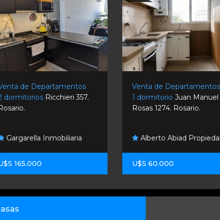
Venta de Departamentos
Venta de Departamento
2 dormitorios
Ricchieri 357.
1 dormitorio
Juan Manuel
Rosario.
Rosas 1274. Rosario.
Gargarella Inmobiliaria
Alberto Abiad Propied
U$S 165.000
U$S 60.000
asas