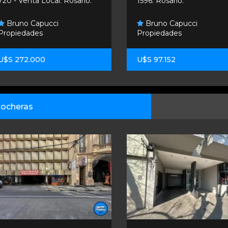
720 - Venta Local. Rosario.
1596. Rosario.
Bruno Capucci
Bruno Capucci
Propiedades
Propiedades
U$S 272.000
U$S 97.152
ocheras