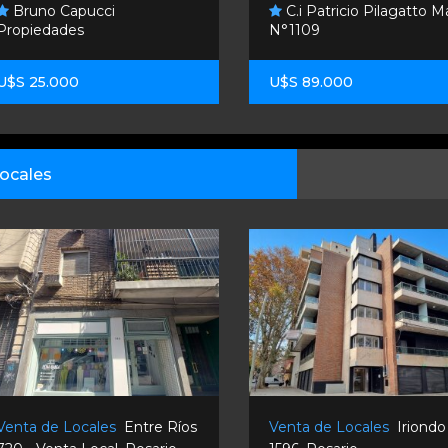
Bruno Capucci
C.i Patricio Pilagatto M
Propiedades
N°1109
U$S 25.000
U$S 89.000
ocales
Venta de Locales
Entre Ríos
Venta de Locales
Iriondo