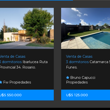
Venta de Casas
Venta de Casas
3 dormitorios
Ibarlucea Ruta
3 dormitorios
Catamarca 
Provincial 34. Rosario.
Funes.
Bruno Capucci
Fw Propiedades
Propiedades
U$S 550.000
U$S 125.000