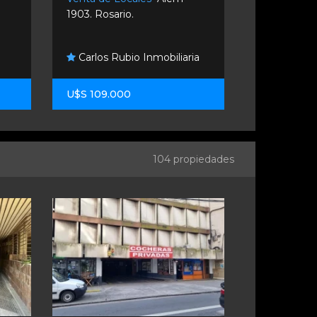
1903. Rosario.
Corrientes 7
Carlos Rubio Inmobiliaria
Estudio 
U$S 109.000
$ 850.000
104 propiedades