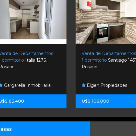
Venta de Departamentos
Venta de Departamento
1 dormitorio
Italia 1276.
1 dormitorio
Santiago 1431
Rosario.
Rosario.
Gargarella Inmobiliaria
Eigen Propiedades
U$S 83.400
U$S 106.000
asas