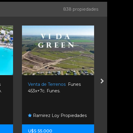
838 propiedades
s
Venta de Terrenos
Funes
Venta de T
.
453x+7c. Funes.
Rondeau 36
Ramirez Loy Propiedades
Ma Propi
U$S 55.000
U$S 90.00