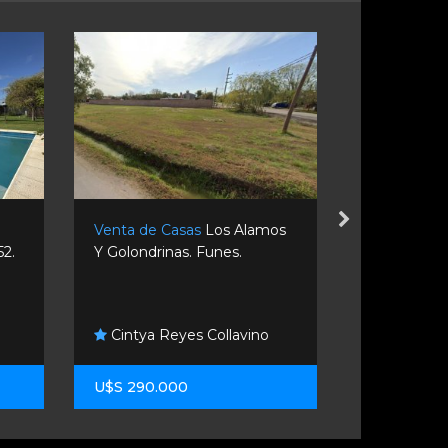
Venta de Casas
Los Alamos
Venta de C
52.
Y Golondrinas. Funes.
3 dormitori
Fighiera.
Bruno Ca
Cintya Reyes Collavino
Propiedade
U$S 290.000
U$S 370.0