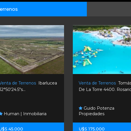
errenos
Venta de Terrenos
Ibarlucea
Venta de Terrenos
Tomá
32°50'24.5"s...
De La Torre 4400. Rosario
Guido Potenza
Human | Inmobiliaria
Propiedades
U$S 45.000
U$S 175.000