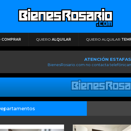
O
COMPRAR
QUIERO
ALQUILAR
QUIERO ALQUILAR
TEM
ATENCIÓN ESTAFAS
BienesRosario.com no contacta telefónicam
epartamentos