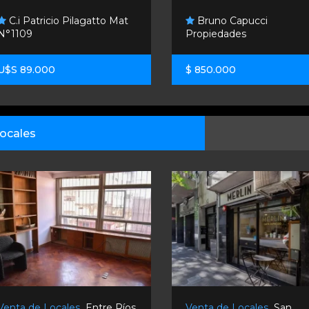
C.i Patricio Pilagatto Mat
Bruno Capucci
N°1109
Propiedades
U$S 89.000
$ 850.000
ocales
Venta de Locales
Entre Ríos
Venta de Locales
San