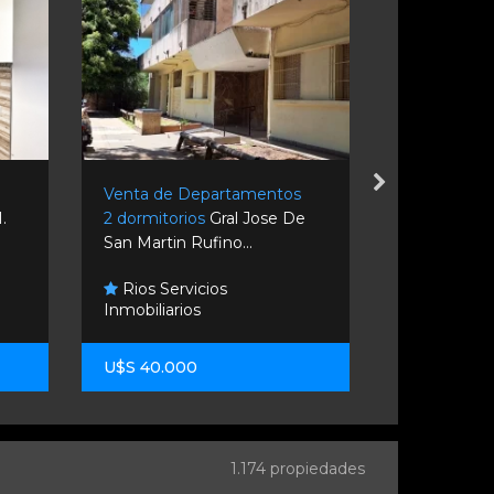
s
Venta de Departamentos
Venta de D
.
2 dormitorios
Gral Jose De
2 dormitori
San Martin Rufino...
Rosario.
Rios Servicios
Guido Po
Inmobiliarios
Propiedade
U$S 40.000
U$S 185.00
1.174 propiedades