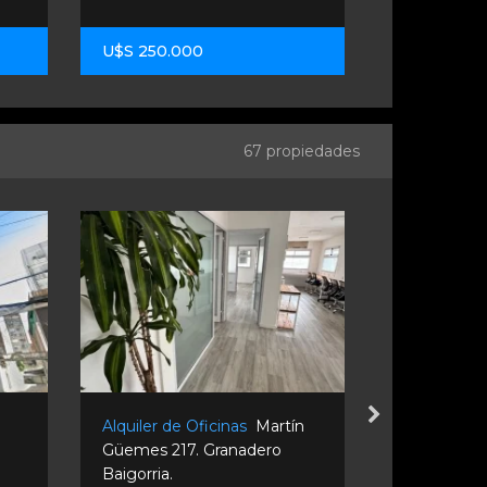
U$S 250.000
U$S 61.000
67 propiedades
Alquiler de Oficinas
Martín
Alquiler Te
Güemes 217. Granadero
Oficinas
La
Baigorria.
Granadero B