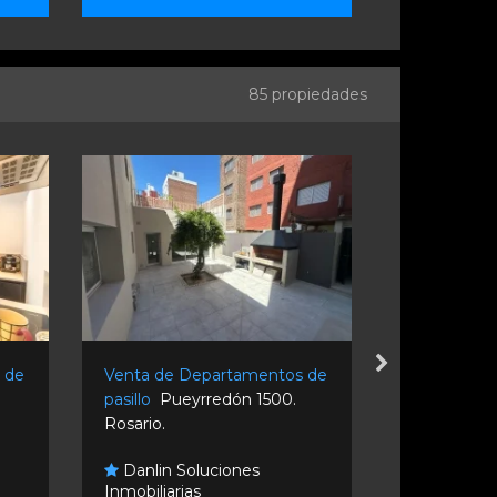
85 propiedades
 de
Venta de Departamentos de
Venta de D
pasillo
Pueyrredón 1500.
pasillo
Blvd
Rosario.
1342. Rosari
Danlin Soluciones
Inmobiliarias
Century 